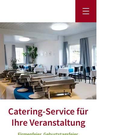
Im A
Catering-Service
für
Ihre Veranstaltung
Firmenfeier, Geburtstagsfeier,